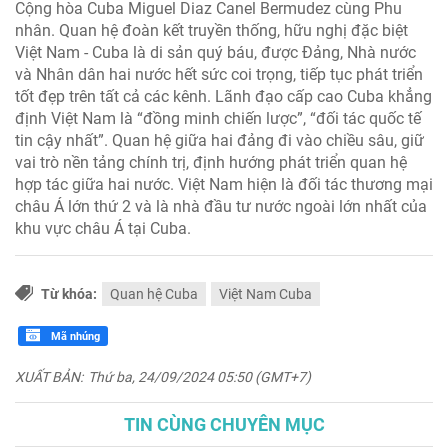
Cộng hòa Cuba Miguel Diaz Canel Bermudez cùng Phu
nhân. Quan hệ đoàn kết truyền thống, hữu nghị đặc biệt
Việt Nam - Cuba là di sản quý báu, được Đảng, Nhà nước
và Nhân dân hai nước hết sức coi trọng, tiếp tục phát triển
tốt đẹp trên tất cả các kênh. Lãnh đạo cấp cao Cuba khẳng
định Việt Nam là “đồng minh chiến lược”, “đối tác quốc tế
tin cậy nhất”. Quan hệ giữa hai đảng đi vào chiều sâu, giữ
vai trò nền tảng chính trị, định hướng phát triển quan hệ
hợp tác giữa hai nước. Việt Nam hiện là đối tác thương mại
châu Á lớn thứ 2 và là nhà đầu tư nước ngoài lớn nhất của
khu vực châu Á tại Cuba.
Từ khóa:
Quan hệ Cuba
Việt Nam Cuba
Mã nhúng
XUẤT BẢN:
Thứ ba, 24/09/2024 05:50 (GMT+7)
TIN CÙNG CHUYÊN MỤC