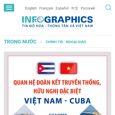
English
Français
Español
中文
Русский
TRONG NƯỚC
CHÍNH TRỊ - NGOẠI GIAO