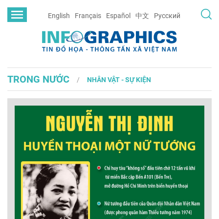
English
Français
Español
中文
Русский
TRONG NƯỚC
NHÂN VẬT - SỰ KIỆN