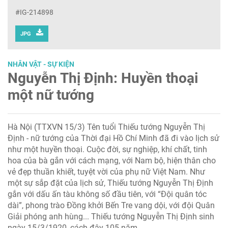
#IG-214898
JPG
NHÂN VẬT - SỰ KIỆN
Nguyễn Thị Định: Huyền thoại
một nữ tướng
Hà Nội (TTXVN 15/3) Tên tuổi Thiếu tướng Nguyễn Thị
Định - nữ tướng của Thời đại Hồ Chí Minh đã đi vào lịch sử
như một huyền thoại. Cuộc đời, sự nghiệp, khí chất, tinh
hoa của bà gắn với cách mạng, với Nam bộ, hiện thân cho
vẻ đẹp thuần khiết, tuyệt vời của phụ nữ Việt Nam. Như
một sự sắp đặt của lịch sử, Thiếu tướng Nguyễn Thị Định
gắn với dấu ấn tàu không số đầu tiên, với “Đội quân tóc
dài”, phong trào Đồng khởi Bến Tre vang dội, với đội Quân
Giải phóng anh hùng... Thiếu tướng Nguyễn Thị Định sinh
ngày 15/3/1920, cách đây 105 năm.