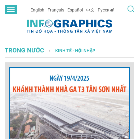
English
Français
Español
中文
Русский
TRONG NƯỚC
KINH TẾ - HỘI NHẬP