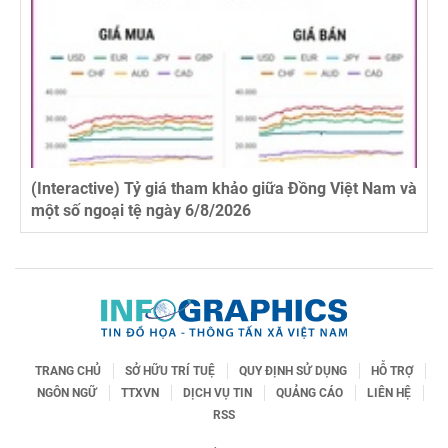
(Interactive) Tỷ giá tham khảo giữa Đồng Việt Nam và
một số ngoại tệ ngày 6/8/2026
TRANG CHỦ
SỞ HỮU TRÍ TUỆ
QUY ĐỊNH SỬ DỤNG
HỖ TRỢ
NGÔN NGỮ
TTXVN
DỊCH VỤ TIN
QUẢNG CÁO
LIÊN HỆ
RSS