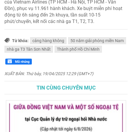
của Vietnam Airlines (TP HCM - Hà Nội, TP HCM - Vân
Đồn), phục vụ 11.961 hành khách. Xe buýt miễn phí hoạt
động từ 6h sáng đến 2h khuya, tần suất 10-15
phút/chuyến, kết nối các nhà ga T1, T2, T3.
Từ khóa:
cảng hàng không
50 năm giải phóng miền Nam
nhà ga T3 Tân Sơn Nhất
Thành phố Hồ Chí Minh
Mã nhúng
XUẤT BẢN:
Thứ bảy, 19/04/2025 12:29 (GMT+7)
TIN CÙNG CHUYÊN MỤC