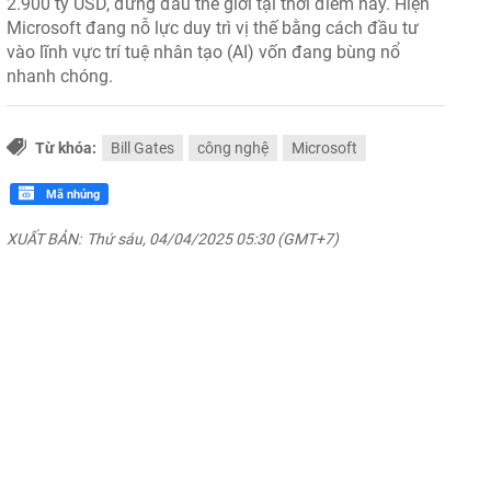
2.900 tỷ USD, đứng đầu thế giới tại thời điểm này. Hiện
Microsoft đang nỗ lực duy trì vị thế bằng cách đầu tư
vào lĩnh vực trí tuệ nhân tạo (AI) vốn đang bùng nổ
nhanh chóng.
Từ khóa:
Bill Gates
công nghệ
Microsoft
Mã nhúng
XUẤT BẢN:
Thứ sáu, 04/04/2025 05:30 (GMT+7)