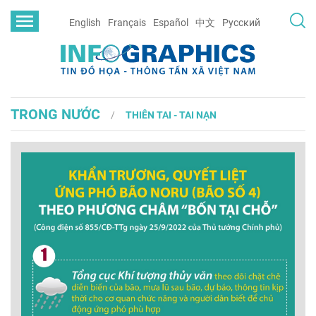
English
Français
Español
中文
Русский
TRONG NƯỚC
THIÊN TAI - TAI NẠN