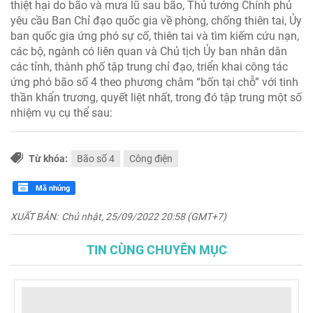
thiệt hại do bão và mưa lũ sau bão, Thủ tướng Chính phủ
yêu cầu Ban Chỉ đạo quốc gia về phòng, chống thiên tai, Ủy
ban quốc gia ứng phó sự cố, thiên tai và tìm kiếm cứu nạn,
các bộ, ngành có liên quan và Chủ tịch Ủy ban nhân dân
các tỉnh, thành phố tập trung chỉ đạo, triển khai công tác
ứng phó bão số 4 theo phương châm “bốn tại chỗ” với tinh
thần khẩn trương, quyết liệt nhất, trong đó tập trung một số
nhiệm vụ cụ thể sau:
Từ khóa:
Bão số 4
Công điện
Mã nhúng
XUẤT BẢN:
Chủ nhật, 25/09/2022 20:58 (GMT+7)
TIN CÙNG CHUYÊN MỤC