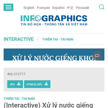
English
Français
Español
中文
Русский
INTERACTIVE
THIÊN TAI - TAI NẠN
#IG-212717
JPG
HTML5(.ZIP)
THIÊN TAI - TAI NẠN
(Interactive) Xử lý nước giếng