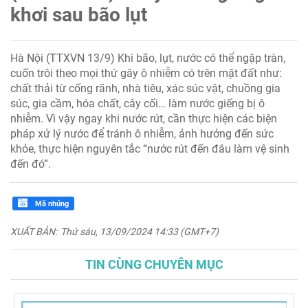
khơi sau bão lụt
Hà Nội (TTXVN 13/9) Khi bão, lụt, nước có thể ngập tràn,
cuốn trôi theo mọi thứ gây ô nhiễm có trên mặt đất như:
chất thải từ cống rãnh, nhà tiêu, xác súc vật, chuồng gia
súc, gia cầm, hóa chất, cây cối… làm nước giếng bị ô
nhiễm. Vì vậy ngay khi nước rút, cần thực hiện các biện
pháp xử lý nước để tránh ô nhiễm, ảnh hưởng đến sức
khỏe, thực hiện nguyên tắc “nước rút đến đâu làm vệ sinh
đến đó”.
Mã nhúng
XUẤT BẢN:
Thứ sáu, 13/09/2024 14:33 (GMT+7)
TIN CÙNG CHUYÊN MỤC