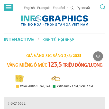
English
Français
Español
中文
Русский
INTERACTIVE
KINH TẾ - HỘI NHẬP
#IG-216692