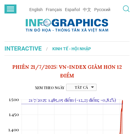
English
Français
Español
中文
Русский
INTERACTIVE
KINH TẾ - HỘI NHẬP