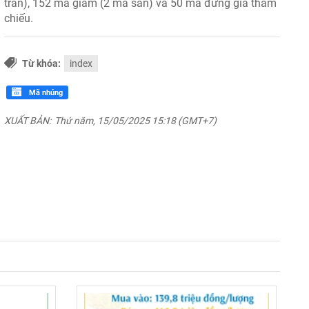
trần), 152 mã giảm (2 mã sàn) và 50 mã đứng giá tham
chiếu.
Từ khóa:
index
Mã nhúng
XUẤT BẢN:
Thứ năm, 15/05/2025 15:18 (GMT+7)