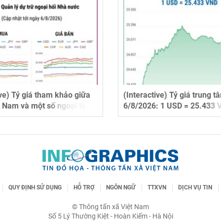
ive) Tỷ giá tham khảo giữa
(Interactive) Tỷ giá trung 
 Nam và một số ngoại tệ
6/8/2026: 1 USD = 25.433 
/2026
QUY ĐỊNH SỬ DỤNG
HỖ TRỢ
NGÔN NGỮ
TTXVN
DỊCH VỤ TIN
© Thông tấn xã Việt Nam
Số 5 Lý Thường Kiệt - Hoàn Kiếm - Hà Nội