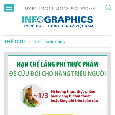
English
Français
Español
中文
Русский
THẾ GIỚI
Y TẾ - CỘNG ĐỒNG