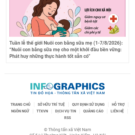
Ngày Thế giới
giới Nuôi con bằng sữa mẹ (1-7/8/2026):
“Tăng tốc hàn
ằng sữa mẹ cho một khởi đầu bền vững:
ngăn ngừa un
ng thực hành tốt sẵn có”
TRANG CHỦ
SỞ HỮU TRÍ TUỆ
QUY ĐỊNH SỬ DỤNG
HỖ TRỢ
NGÔN NGỮ
TTXVN
DỊCH VỤ TIN
QUẢNG CÁO
LIÊN HỆ
RSS
© Thông tấn xã Việt Nam