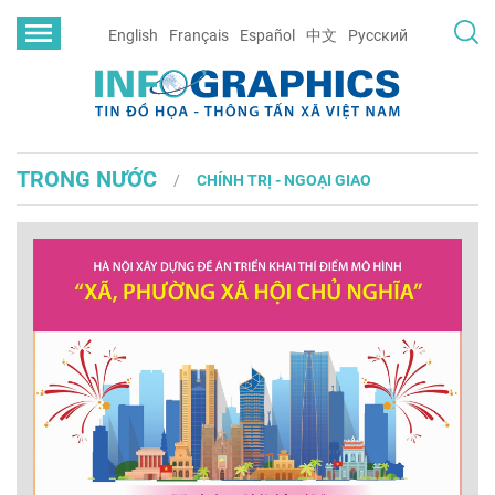
English
Français
Español
中文
Русский
TRONG NƯỚC
CHÍNH TRỊ - NGOẠI GIAO