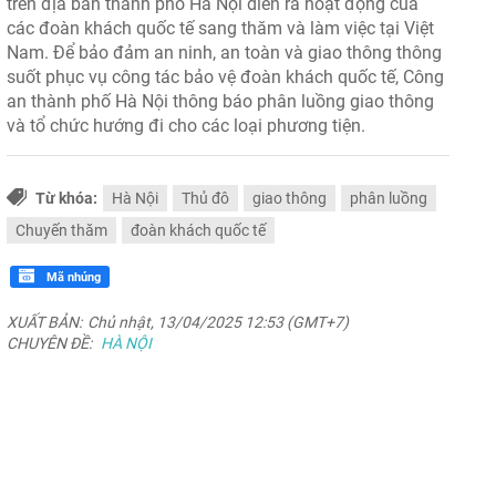
trên địa bàn thành phố Hà Nội diễn ra hoạt động của
các đoàn khách quốc tế sang thăm và làm việc tại Việt
Nam. Để bảo đảm an ninh, an toàn và giao thông thông
suốt phục vụ công tác bảo vệ đoàn khách quốc tế, Công
an thành phố Hà Nội thông báo phân luồng giao thông
và tổ chức hướng đi cho các loại phương tiện.
Từ khóa:
Hà Nội
Thủ đô
giao thông
phân luồng
Chuyến thăm
đoàn khách quốc tế
Mã nhúng
XUẤT BẢN:
Chủ nhật, 13/04/2025 12:53 (GMT+7)
CHUYÊN ĐỀ:
HÀ NỘI