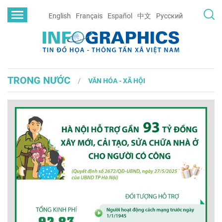
English
Français
Español
中文
Русский
TRONG NƯỚC
VĂN HÓA - XÃ HỘI