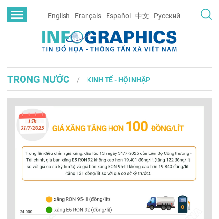
English
Français
Español
中文
Русский
TRONG NƯỚC
KINH TẾ - HỘI NHẬP