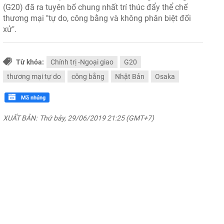
(G20) đã ra tuyên bố chung nhất trí thúc đẩy thể chế
thương mại "tự do, công bằng và không phân biệt đối
xử".
Từ khóa:
Chính trị -Ngoại giao
G20
thương mại tự do
công bằng
Nhật Bản
Osaka
Mã nhúng
XUẤT BẢN:
Thứ bảy, 29/06/2019 21:25 (GMT+7)