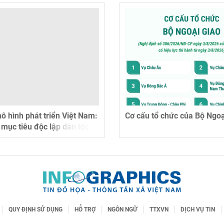
ô hình phát triển Việt Nam:
Cơ cấu tổ chức của Bộ Ngoạ
 mục tiêu độc lập dân tộc
hĩa xã hội
QUY ĐỊNH SỬ DỤNG
HỖ TRỢ
NGÔN NGỮ
TTXVN
DỊCH VỤ TIN