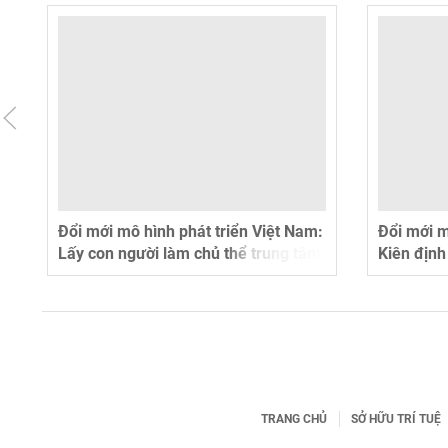
:
Đổi mới mô hình phát triển Việt Nam:
Đổi mới m
,
Lấy con người làm chủ thể trung tâm,
Kiên định
mục tiêu, động lực và phát triển
và chủ ng
TRANG CHỦ
SỞ HỮU TRÍ TUỆ