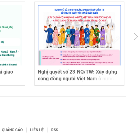
i giao
Nghị quyết số 23-NQ/TW: Xây dựng
cộng đồng người Việt Nam ở nước
ngoài, nâng cao sức mạnh mềm và
uy tín quốc gia
QUẢNG CÁO
LIÊN HỆ
RSS