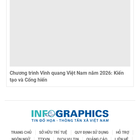
Chương trình Vinh quang Việt Nam năm 2026: Kiến
tạo và Cống hiến
TRANG CHỦ
SỞ HỮU TRÍ TUỆ
QUY ĐỊNH SỬ DỤNG
HỖ TRỢ
NGÔN NGỮ
TTXVN
DỊCH VỤ TIN
QUẢNG CÁO
LIÊN HỆ