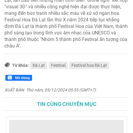
Lạt, lần đầu tiên những màn trình diễn "drone light" kết hợp
"visual 3D" và nhiều công nghệ hiện đại được thực hiện,
mang đến bức tranh nhiều sắc màu về xứ sở ngàn hoa.
Festival Hoa Đà Lạt lần thứ X năm 2024 tiếp tục khẳng
định Đà Lạt là thành phố Festival Hoa của Việt Nam, thành
phố sáng tạo trong lĩnh vực âm nhạc của UNESCO và
thành phố thuộc "Nhóm 5 thành phố Festival ấn tượng của
châu Á".
Từ khóa:
Đà Lạt
Festival
Festival hoa Đà Lạt
Mã nhúng
XUẤT BẢN:
Thứ năm, 05/12/2024 05:55 (GMT+7)
TIN CÙNG CHUYÊN MỤC