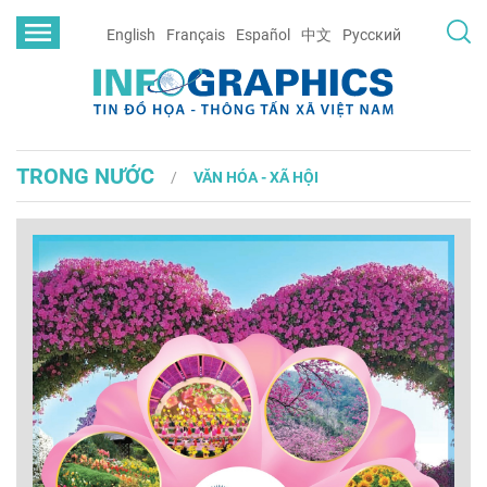
English
Français
Español
中文
Русский
TRONG NƯỚC
VĂN HÓA - XÃ HỘI