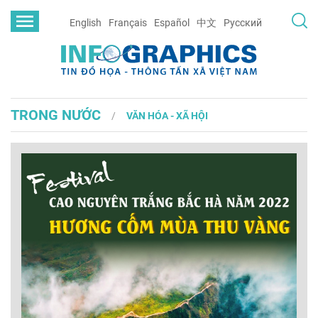
English
Français
Español
中文
Русский
TRONG NƯỚC
VĂN HÓA - XÃ HỘI