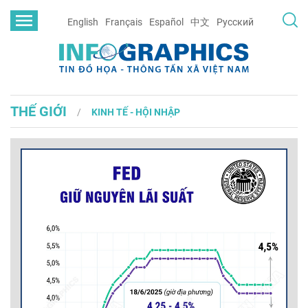
English
Français
Español
中文
Русский
THẾ GIỚI
KINH TẾ - HỘI NHẬP