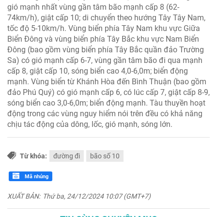
gió mạnh nhất vùng gần tâm bão mạnh cấp 8 (62-
74km/h), giật cấp 10; di chuyển theo hướng Tây Tây Nam,
tốc độ 5-10km/h. Vùng biển phía Tây Nam khu vực Giữa
Biển Đông và vùng biển phía Tây Bắc khu vực Nam Biển
Đông (bao gồm vùng biển phía Tây Bắc quần đảo Trường
Sa) có gió mạnh cấp 6-7, vùng gần tâm bão đi qua mạnh
cấp 8, giật cấp 10, sóng biển cao 4,0-6,0m; biển động
mạnh. Vùng biển từ Khánh Hòa đến Bình Thuận (bao gồm
đảo Phú Quý) có gió mạnh cấp 6, có lúc cấp 7, giật cấp 8-9,
sóng biển cao 3,0-6,0m; biển động mạnh. Tàu thuyền hoạt
động trong các vùng nguy hiểm nói trên đều có khả năng
chịu tác động của dông, lốc, gió mạnh, sóng lớn.
Từ khóa:
đường đi
bão số 10
Mã nhúng
XUẤT BẢN:
Thứ ba, 24/12/2024 10:07 (GMT+7)