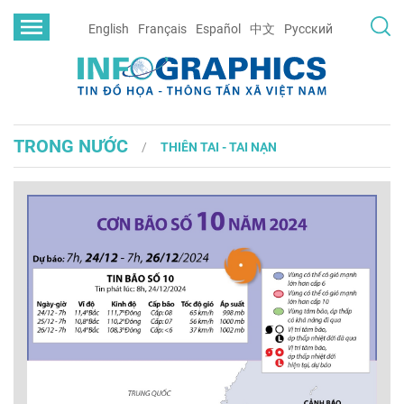
English
Français
Español
中文
Русский
TRONG NƯỚC
THIÊN TAI - TAI NẠN