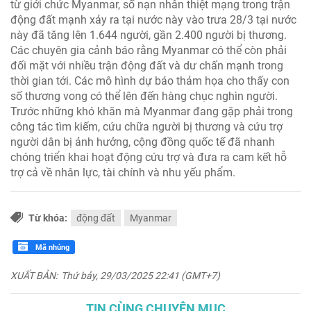
từ giới chức Myanmar, số nạn nhân thiệt mạng trong trận
động đất mạnh xảy ra tại nước này vào trưa 28/3 tại nước
này đã tăng lên 1.644 người, gần 2.400 người bị thương.
Các chuyên gia cảnh báo rằng Myanmar có thể còn phải
đối mặt với nhiều trận động đất và dư chấn mạnh trong
thời gian tới. Các mô hình dự báo thảm họa cho thấy con
số thương vong có thể lên đến hàng chục nghìn người.
Trước những khó khăn mà Myanmar đang gặp phải trong
công tác tìm kiếm, cứu chữa người bị thương và cứu trợ
người dân bị ảnh hưởng, cộng đồng quốc tế đã nhanh
chóng triển khai hoạt động cứu trợ và đưa ra cam kết hỗ
trợ cả về nhân lực, tài chính và nhu yếu phẩm.
Từ khóa:
động đất
Myanmar
Mã nhúng
XUẤT BẢN:
Thứ bảy, 29/03/2025 22:41 (GMT+7)
TIN CÙNG CHUYÊN MỤC