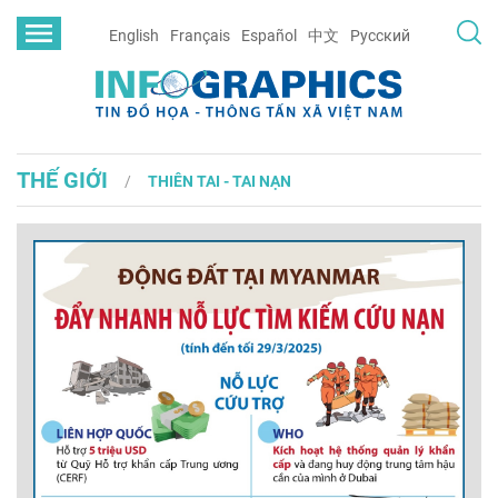
English
Français
Español
中文
Русский
THẾ GIỚI
THIÊN TAI - TAI NẠN