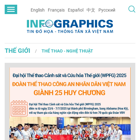
English
Français
Español
中文
Русский
THẾ GIỚI
THỂ THAO - NGHỆ THUẬT