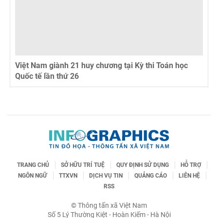
Việt Nam giành 21 huy chương tại Kỳ thi Toán học
Quốc tế lần thứ 26
TRANG CHỦ
SỞ HỮU TRÍ TUỆ
QUY ĐỊNH SỬ DỤNG
HỖ TRỢ
NGÔN NGỮ
TTXVN
DỊCH VỤ TIN
QUẢNG CÁO
LIÊN HỆ
RSS
© Thông tấn xã Việt Nam
Số 5 Lý Thường Kiệt - Hoàn Kiếm - Hà Nội