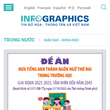
English
Français
Español
中文
Русский
TRONG NƯỚC
GIÁO DỤC - KHOA HỌC