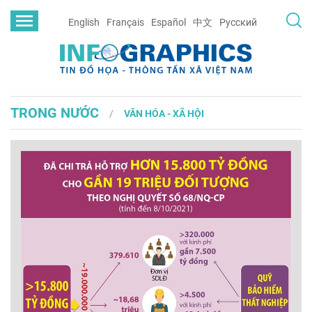
English
Français
Español
中文
Русский
TRONG NƯỚC
VĂN HÓA - XÃ HỘI