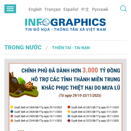
English
Français
Español
中文
Русский
TRONG NƯỚC
THIÊN TAI - TAI NẠN