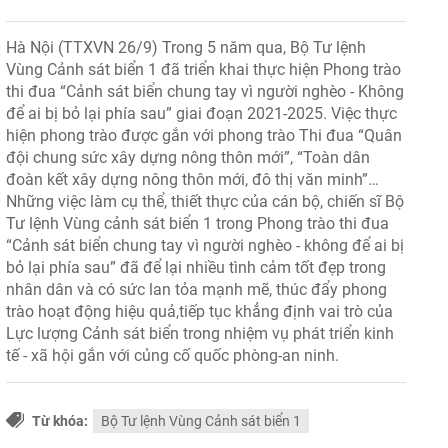
Hà Nội (TTXVN 26/9) Trong 5 năm qua, Bộ Tư lệnh
Vùng Cảnh sát biển 1 đã triển khai thực hiện Phong trào
thi đua “Cảnh sát biển chung tay vì người nghèo - Không
để ai bị bỏ lại phía sau” giai đoạn 2021-2025. Việc thực
hiện phong trào được gắn với phong trào Thi đua “Quân
đội chung sức xây dựng nông thôn mới”, “Toàn dân
đoàn kết xây dựng nông thôn mới, đô thị văn minh”…
Những việc làm cụ thể, thiết thực của cán bộ, chiến sĩ Bộ
Tư lệnh Vùng cảnh sát biển 1 trong Phong trào thi đua
“Cảnh sát biển chung tay vì người nghèo - không để ai bị
bỏ lại phía sau” đã để lại nhiều tình cảm tốt đẹp trong
nhân dân và có sức lan tỏa mạnh mẽ, thúc đẩy phong
trào hoạt động hiệu quả,tiếp tục khẳng định vai trò của
Lực lượng Cảnh sát biển trong nhiệm vụ phát triển kinh
tế - xã hội gắn với củng cố quốc phòng-an ninh.
Từ khóa:
Bộ Tư lệnh Vùng Cảnh sát biển 1