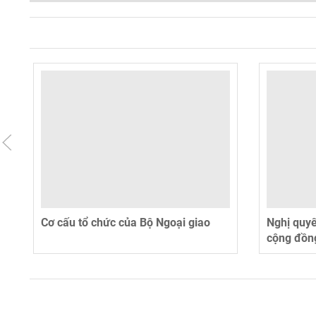
Cơ cấu tổ chức của Bộ Ngoại giao
Nghị quy
cộng đồn
ngoài, n
uy tín quố