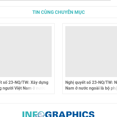
TIN CÙNG CHUYÊN MỤC
ết số 23-NQ/TW: Xây dựng
Nghị quyết số 23-NQ/TW: N
g người Việt Nam ở nước
Nam ở nước ngoài là bộ ph
âng cao sức mạnh mềm và
biệt trong khối đại đoàn kế
c gia
tộc