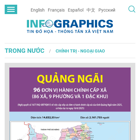
English
Français
Español
中文
Русский
TRONG NƯỚC
CHÍNH TRỊ - NGOẠI GIAO