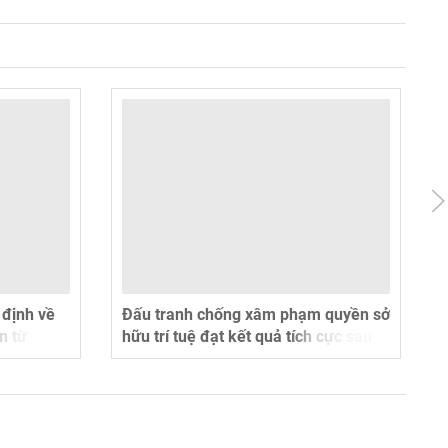
 định về
Đấu tranh chống xâm phạm quyền sở
n từ
hữu trí tuệ đạt kết quả tích cực sau
 từ
hơn 3 tuần triển khai