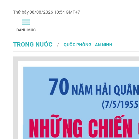
Thứ bảy,08/08/2026 10:54 GMT+7
DANH MỤC
TRONG NƯỚC
QUỐC PHÒNG - AN NINH