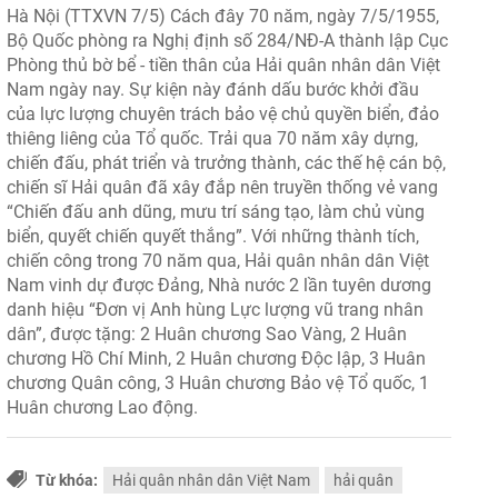
Hà Nội (TTXVN 7/5) Cách đây 70 năm, ngày 7/5/1955,
Bộ Quốc phòng ra Nghị định số 284/NĐ-A thành lập Cục
Phòng thủ bờ bể - tiền thân của Hải quân nhân dân Việt
Nam ngày nay. Sự kiện này đánh dấu bước khởi đầu
của lực lượng chuyên trách bảo vệ chủ quyền biển, đảo
thiêng liêng của Tổ quốc. Trải qua 70 năm xây dựng,
chiến đấu, phát triển và trưởng thành, các thế hệ cán bộ,
chiến sĩ Hải quân đã xây đắp nên truyền thống vẻ vang
“Chiến đấu anh dũng, mưu trí sáng tạo, làm chủ vùng
biển, quyết chiến quyết thắng”. Với những thành tích,
chiến công trong 70 năm qua, Hải quân nhân dân Việt
Nam vinh dự được Đảng, Nhà nước 2 lần tuyên dương
danh hiệu “Đơn vị Anh hùng Lực lượng vũ trang nhân
dân”, được tặng: 2 Huân chương Sao Vàng, 2 Huân
chương Hồ Chí Minh, 2 Huân chương Độc lập, 3 Huân
chương Quân công, 3 Huân chương Bảo vệ Tổ quốc, 1
Huân chương Lao động.
Từ khóa:
Hải quân nhân dân Việt Nam
hải quân