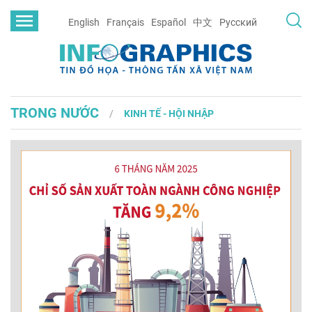
English
Français
Español
中文
Русский
TRONG NƯỚC
KINH TẾ - HỘI NHẬP