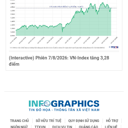
(Interactive) Phiên 7/8/2026: VN-Index tăng 3,28
điểm
TRANG CHỦ
SỞ HỮU TRÍ TUỆ
QUY ĐỊNH SỬ DỤNG
HỖ TRỢ
NGÔN NGỮ
TTXVN
DỊCH VỤ TIN
QUẢNG CÁO
LIÊN HỆ