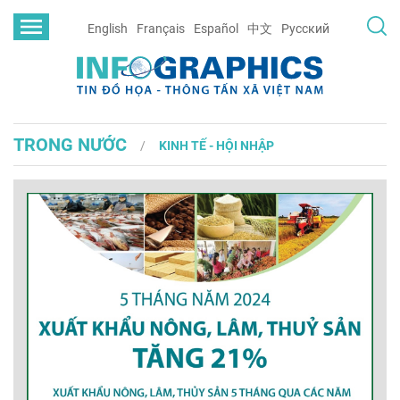
English
Français
Español
中文
Русский
TRONG NƯỚC
KINH TẾ - HỘI NHẬP