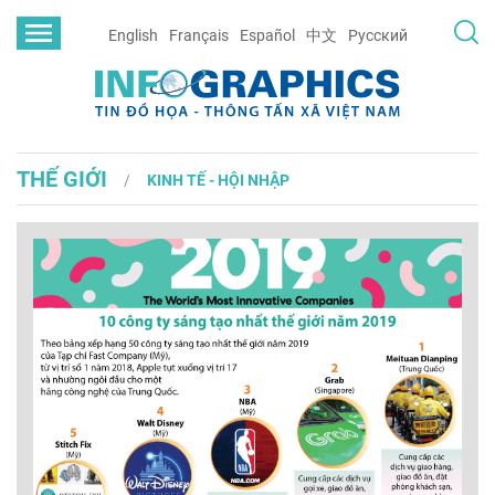
English
Français
Español
中文
Русский
THẾ GIỚI
KINH TẾ - HỘI NHẬP