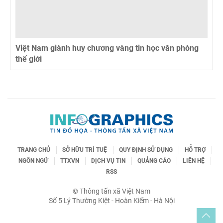
Việt Nam giành huy chương vàng tin học văn phòng
thế giới
TRANG CHỦ
SỞ HỮU TRÍ TUỆ
QUY ĐỊNH SỬ DỤNG
HỖ TRỢ
NGÔN NGỮ
TTXVN
DỊCH VỤ TIN
QUẢNG CÁO
LIÊN HỆ
RSS
© Thông tấn xã Việt Nam
Số 5 Lý Thường Kiệt - Hoàn Kiếm - Hà Nội