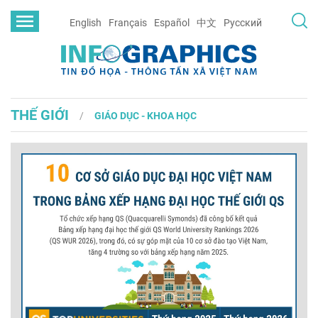
English
Français
Español
中文
Русский
THẾ GIỚI
GIÁO DỤC - KHOA HỌC